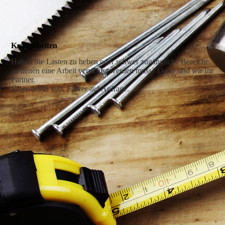
Kranarbeiten
Haben Sie Lasten zu heben oder schwer zugängliche Bereiche,
an denen eine Arbeit verrichtet werden muss?
Dann sind wir Ihr
Partner.
Kranverleih inkl. Fahrer auf Anfrage.