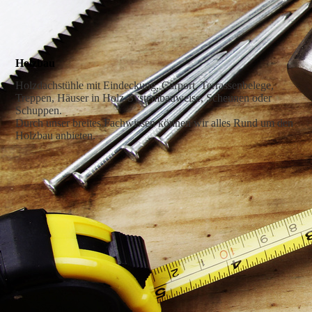
Holzbau
Holzdachstühle mit Eindeckung, Carport, Terrassenbelege,
Treppen, Häuser in Holz-Systembauweise, Scheunen oder
Schuppen.
Durch unser breites Fachwissen können wir alles Rund um den
Holzbau anbieten.