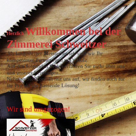
Willkommen bei der
Herzlich
Zimmerei Schweitzer
Als langjähriger Meisterbetrieb sind wir Ihr
kompetenter Partner rund um’s Holz.
Auf den folgenden Seiten erfahren Sie mehr über uns
und unserer Leistungen.
Nehmen Sie Kontakt mit uns auf, wir finden auch für
Ihr Projekt die passende Lösung!
Wir sind umgezogen!