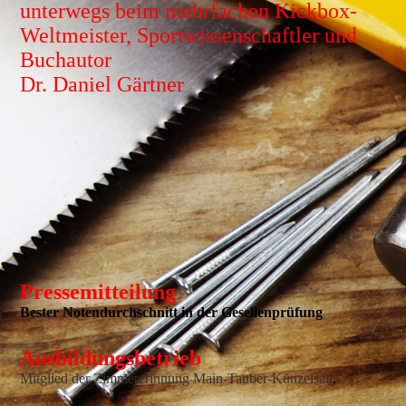
unterwegs beim mehrfachen Kickbox-
Weltmeister, Sportwissenschaftler und
Buchautor
Dr. Daniel Gärtner
Pressemitteilung
Bester Notendurchschnitt in der Gesellenprüfung
Ausbildungsbetrieb
Mitglied der Zimmererinnung Main-Tauber-Künzelsau
.